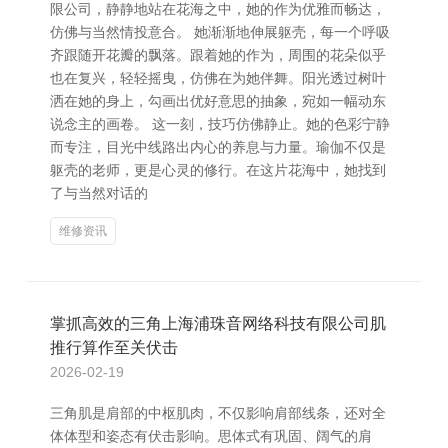
限公司，静静地站在花海之中，她的作为优雅而畅达，
仿佛与当然情投意合。 她渐渐地伸展躯壳，每一个呼吸
齐跟随开花瓣的飘落。跟着她的作为，周围的花朵似乎
也在复兴，轻轻摇曳，仿佛在为她伴舞。阳光透过树叶
洒在她的身上，勾画出优好意思的抽象，宛如一幅动东
说念主的画卷。 这一刻，技巧仿佛静止。她的色彩宁静
而专注，目光中线路出内心的养息与力量。瑜伽不仅是
躯壳的老师，更是心灵的修行。在这片花海中，她找到
了与当然对话的
维修资讯
掌抓高效的三角上海浦珠音网络科技有限公司肌
推行算作至关伏击
2026-02-19
三角肌是肩部的中枢肌肉，不仅影响肩部线条，还对全
体体型和姿态有伏击影响。思体式有巩固、阔气的肩