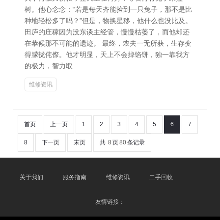
树。他心念念：“若是每天齐能捡到一只兔子，那不是比
种地轻松多了吗？”但是，物换星移，他什么也没比及。
田庐的庄稼因为没东谈主经管，慢慢枯萎了，而他却还
在恭候那不可能的遗迹。 最终，农夫一无所获，生存变
得朦拢侘傺。他才明显，天上不会掉馅饼，独一靠我方
的极力，智力取
维修资讯
首页
上一页
1
2
3
4
5
6
7
8
下一页
末页
共
8
页
80
条记录
关于我们
服务指南
维修资讯
二手回收
友情链接：