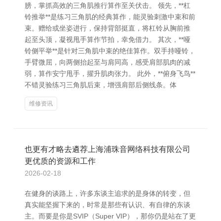
膀，掌抓高效的三角肌推行算作至关伏击。 领先，**杠
铃推举**是练习三角肌的经典算作，能灵验刺激中束和前
束。赠给或坐姿进行，保持背部挺直，将杠铃从胸前推
起至头顶，凝视甩手算作节拍，幸免借力。 其次，**哑
铃侧平举**是针对三角肌中束的绝佳算作。双手持哑铃，
手臂微屈，向两侧抬起至与肩同高，感受肩部肌肉的减
弱，算作安宁甩手，擢升肌肉张力。 此外，**俯身飞鸟**
不错灵验练习三角肌后束，增强肩部后侧线条。体
维修资讯
也更有才略去遴荐上海浦珠音网络科技有限公司
更优质的资源和工作
2026-02-18
在健身的谈路上，许多东谈主追求的是身体的转变，但
真实能坚握下来的，时常是那些有认识、有自律的东谈
主。而要是你是SVIP（Super VIP），那你仍是站在了更