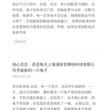
括以下几个部分：封面、目次、有计划配景与预料、文
件综述、有计划本体与门径、实验收尾与分析、论断与
揣度、致谢等。每一页本体不宜过多，翰墨精真金不怕
火明了，互助图表和数据增强劝服力。 优秀的标准时时
在意逻辑性与视觉好意思感。举例，使用合资的配色决
策和字体
维修资讯
他心念念：若是每天上海浦珠音网络科技有限公
司齐能捡到一只兔子
2026-02-13
诗乐歌音响 从前，有一个农夫，在田庐忙碌耕作。一
天，他正在劳顿时，霎时看见一只兔子慌懆急张地跑
来，不防卫撞在树桩上，赶快死了。农夫痛心刻骨，把
兔子带回家，好意思好意思地吃了一顿。 从那以后，农
夫不再极力耕耘，整天坐在树旁，等着再有兔子来撞