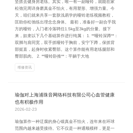
坚抓去健身房老练。其实，唯一有一副哑铃，就能在家
松弛完周详身磨真金不怕火，有用塑形、增强力量。今
天，咱们就来共享一套肤浅易学的哑铃老练视频教程，
匡助你松弛练出理念念身体。 最初，准备好一副合乎我
方的哑铃，入门者冷落聘任1.5kg至3kg的分量。接下
来，奴隶以下几个基础算作进行纯属： 1. **哑铃深蹲**：
双脚与肩同宽，双手抓哑铃于胸前，安宁下蹲，保抓背
部挺直，起身时收紧臀部。这个算作能有用老练腿部和
臀部肌肉。 2. **哑铃卧推**：平躺于大地
维修资讯
瑜伽对上海浦珠音网络科技有限公司心血管健康
也有积极作用
2026-02-23
瑜伽算作一种迂腐的身心锻真金不怕火，连年来在环球
范围内越来越受接待。它不仅是一种通顺模样，更是一