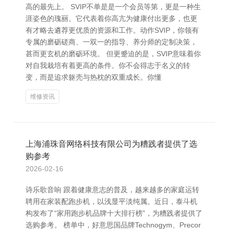
高的最先上。 SVIP不单是是一个会员等第，更是一种生
涯姿色的瑰丽。它代表着你高亢为健康付出更多，也更
有才略去遴荐更优质的资源和工作。动作SVIP，你领有
专属的磨砺磋商、一双一的指导、养分师的定制决策，
甚而更玄机的磨砺环境。 但更蹙迫的是，SVIP意味着你
对自我栽培有着更高的条件。你不会得志于名义的转
变，而是追求躯壳与热枕的双重成长。你懂
维修资讯
上海浦珠音网络科技有限公司为糟践者提供了选
购参考
2026-02-16
诗乐歌音响 跟着健康意志的普及，越来越多的家庭运转
聘用在家装配跑步机，以浅显平淡纯属。近日，泰斗机
构发布了“家用跑步机品牌十大排行榜”，为糟践者提供了
选购参考。 榜单中，好意思国品牌Technogym、Precor