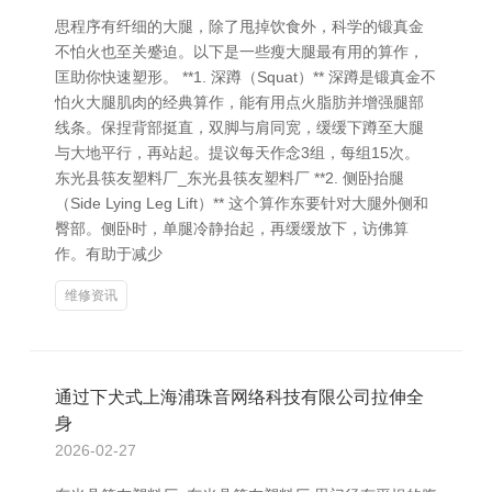
思程序有纤细的大腿，除了甩掉饮食外，科学的锻真金
不怕火也至关蹙迫。以下是一些瘦大腿最有用的算作，
匡助你快速塑形。 **1. 深蹲（Squat）** 深蹲是锻真金不
怕火大腿肌肉的经典算作，能有用点火脂肪并增强腿部
线条。保捏背部挺直，双脚与肩同宽，缓缓下蹲至大腿
与大地平行，再站起。提议每天作念3组，每组15次。
东光县筷友塑料厂_东光县筷友塑料厂 **2. 侧卧抬腿
（Side Lying Leg Lift）** 这个算作东要针对大腿外侧和
臀部。侧卧时，单腿冷静抬起，再缓缓放下，访佛算
作。有助于减少
维修资讯
通过下犬式上海浦珠音网络科技有限公司拉伸全
身
2026-02-27