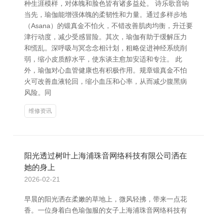
种生涯模样，对体魄和脸色皆有诸多益处。 诗乐歌音响
当先，瑜伽能增强体魄的柔韧性和力量。通过多样步地
（Asana）的锻真金不怕火，不错改善肌肉均衡，升迁要
津行动度，减少受感冒险。其次，瑜伽有助于缓解压力
和慌乱。深呼吸与冥念念相计划，粗略促进神经系统削
弱，缩小皮质醇水平，使东谈主愈加安适和专注。 此
外，瑜伽对心血管健康也有积极作用。规章锻真金不怕
火可改善血液轮回，缩小血压和心率，从而减少腹黑病
风险。同
维修资讯
阳光透过树叶上海浦珠音网络科技有限公司洒在
她的身上
2026-02-21
早晨的阳光洒在柔嫩的草地上，微风轻拂，带来一点花
香。一位身着白色瑜伽服的女子上海浦珠音网络科技有