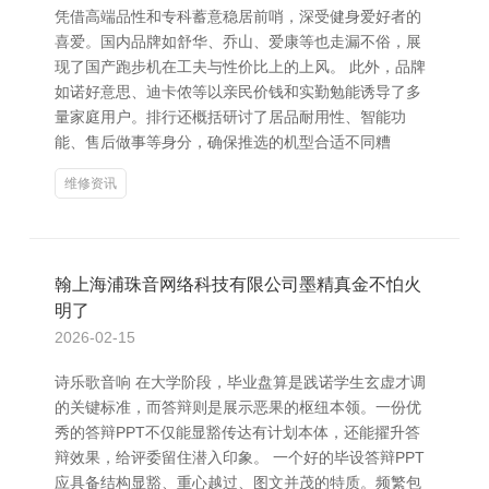
凭借高端品性和专科蓄意稳居前哨，深受健身爱好者的
喜爱。国内品牌如舒华、乔山、爱康等也走漏不俗，展
现了国产跑步机在工夫与性价比上的上风。 此外，品牌
如诺好意思、迪卡侬等以亲民价钱和实勤勉能诱导了多
量家庭用户。排行还概括研讨了居品耐用性、智能功
能、售后做事等身分，确保推选的机型合适不同糟
维修资讯
翰上海浦珠音网络科技有限公司墨精真金不怕火
明了
2026-02-15
诗乐歌音响 在大学阶段，毕业盘算是践诺学生玄虚才调
的关键标准，而答辩则是展示恶果的枢纽本领。一份优
秀的答辩PPT不仅能显豁传达有计划本体，还能擢升答
辩效果，给评委留住潜入印象。 一个好的毕设答辩PPT
应具备结构显豁、重心越过、图文并茂的特质。频繁包