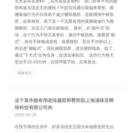
东光县筷友塑料厂_东光县筷友塑料厂 思门径有平坦的腹
部和迷东说念主的腰线？不妨尝试通过瑜伽来塑形。瘦
腰瑜伽行为不仅有助于减少腰部脂肪，还能增强中枢肌
群，改善身形。底下是一个浅显有用的瘦腰瑜伽行为视
频教程，合适入门者在家锻练。 最初，从“猫牛式”启
动，这个行为不错天真脊柱，激活中枢肌肉。接着是“船
式”，保合手体魄成直线，收紧腹部，坚合手30秒以上。
然后是“侧板式”，强化侧腹肌群，进步腰部线条。临了，
通过“下犬式”拉伸全身，促进血液轮回。 这些行为每天
坚合手15-20分钟，合营呼吸节拍，后果更佳。
维修资讯
这个算作能有用老练腿部和臀部肌上海浦珠音网
络科技有限公司肉
2026-02-25
在快节律的生涯中，好多东说念主因为本领垂危而无法